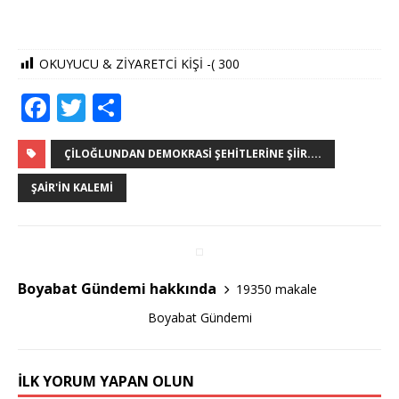
OKUYUCU & ZİYARETCİ KİŞİ -(
300
F
T
S
a
w
h
c
it
ar
ÇILOĞLUNDAN DEMOKRASI ŞEHITLERINE ŞIIR....
e
te
e
ŞAIR'IN KALEMI
b
r
o
o
Boyabat Gündemi hakkında
19350 makale
k
Boyabat Gündemi
İLK YORUM YAPAN OLUN