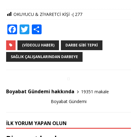
OKUYUCU & ZİYARETCİ KİŞİ -(
277
F
T
S
a
w
h
c
it
ar
(VIDEOLU HABER)
DARBE GIBI TEPKI
e
te
e
SAĞLIK ÇALIŞANLARINDAN DARBEYE
b
r
o
o
Boyabat Gündemi hakkında
19351 makale
k
Boyabat Gündemi
İLK YORUM YAPAN OLUN