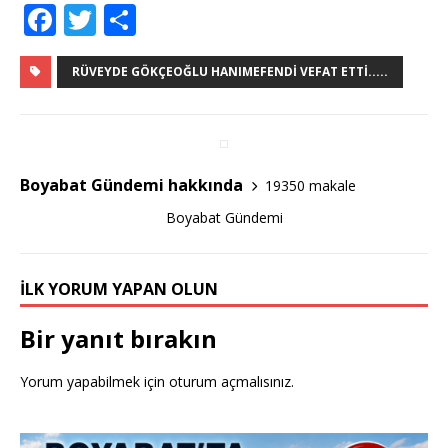
F
T
S
a
w
h
c
it
ar
RÜVEYDE GÖKÇEOĞLU HANIMEFENDI VEFAT ETTI.....
e
te
e
b
r
o
Boyabat Gündemi hakkında
19350 makale
o
Boyabat Gündemi
k
İLK YORUM YAPAN OLUN
Bir yanıt bırakın
Yorum yapabilmek için
oturum açmalısınız
.