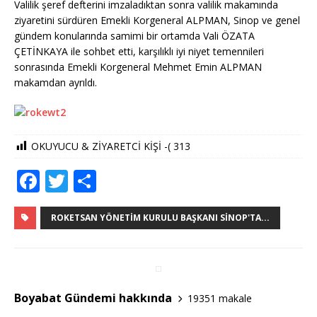
Valilik şeref defterini imzaladıktan sonra valilik makamında
ziyaretini sürdüren Emekli Korgeneral ALPMAN, Sinop ve genel
gündem konularında samimi bir ortamda Vali ÖZATA
ÇETİNKAYA ile sohbet etti, karşılıklı iyi niyet temennileri
sonras
ında Emekli Korgeneral Mehmet Emin ALPMAN
makamdan ayrıldı.
OKUYUCU & ZİYARETCİ KİŞİ -(
313
F
T
S
a
w
h
c
it
ar
ROKETSAN YÖNETIM KURULU BAŞKANI SINOP'TA...
e
te
e
b
r
o
Boyabat Gündemi hakkında
19351 makale
o