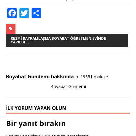
F
T
S
a
w
h
c
it
ar
e
te
e
RESMI BAYRAMLAŞMA BOYABAT ÖĞRETMEN EVINDE
YAPILDI….
b
r
o
o
Boyabat Gündemi hakkında
19351 makale
k
Boyabat Gündemi
İLK YORUM YAPAN OLUN
Bir yanıt bırakın