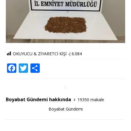
OKUYUCU & ZİYARETCİ KİŞİ -(
6.084
F
T
S
a
w
h
c
it
ar
e
te
e
Boyabat Gündemi hakkında
19350 makale
b
r
Boyabat Gündemi
o
o