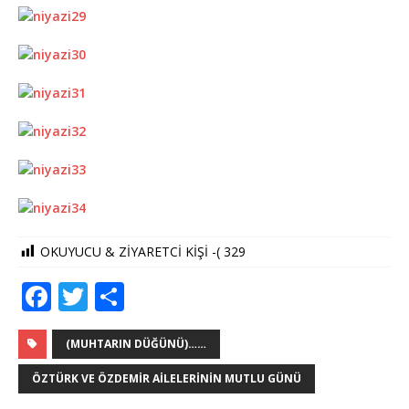
OKUYUCU & ZİYARETCİ KİŞİ -(
329
F
T
S
a
w
h
c
it
ar
(MUHTARIN DÜĞÜNÜ)……
e
te
e
ÖZTÜRK VE ÖZDEMIR AILELERININ MUTLU GÜNÜ