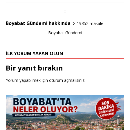
b
r
o
o
Boyabat Gündemi hakkında
19352 makale
k
Boyabat Gündemi
İLK YORUM YAPAN OLUN
Bir yanıt bırakın
Yorum yapabilmek için
oturum açmalısınız
.