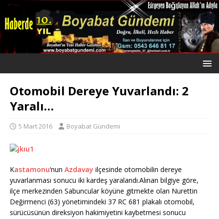
Otomobil Dereye Yuvarlandı: 2
Yaralı…
5 Mart 2016
Boyabat Gündemi
K
astamonu
‘nun
Azdavay
ilçesinde otomobilin dereye
yuvarlanması sonucu iki kardeş yaralandı.Alınan bilgiye göre,
ilçe merkezinden Sabuncular köyüne gitmekte olan Nurettin
Değirmenci (63) yönetimindeki 37 RC 681 plakalı otomobil,
sürücüsünün direksiyon hakimiyetini kaybetmesi sonucu