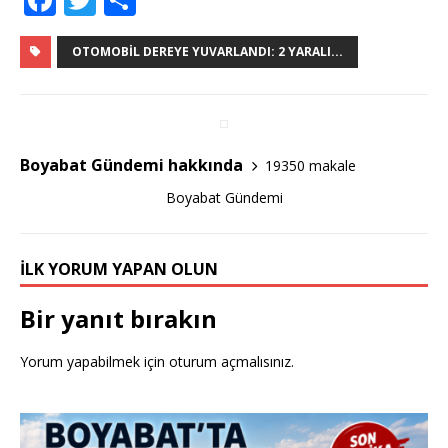
a
w
h
c
it
ar
OTOMOBIL DEREYE YUVARLANDI: 2 YARALI...
e
te
e
b
r
o
Boyabat Gündemi hakkında
19350 makale
o
Boyabat Gündemi
k
İLK YORUM YAPAN OLUN
Bir yanıt bırakın
Yorum yapabilmek için
oturum açmalısınız
.