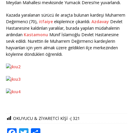
Meydan Mahallesi mevkisinde Yumacık Deresi’ne yuvarlandı.
Kazada yaralanan sürücü ile araçta bulunan kardeşi Muharrem
Değirmenci (70),
itfaiye
ekiplerince çıkarıldı.
Azdavay
Devlet
Hastanesine kaldırılan yaralılar, burada yapılan müdahalenin
ardından
Kastamonu
Münif İslamoğlu Devlet Hastanesine
sevk edildi. Nurettin ile Muharrem Değirmenci kardeşlerin
hayvanları için yem almak üzere geldikleri ilçe merkezinden
köylerine döndükleri öğrenildi.
OKUYUCU & ZİYARETCİ KİŞİ -(
321
F
T
S