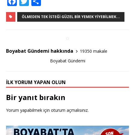
F
T
S
a
w
h
c
it
ar
ÖLMEDEN TEK ISTEĞI GÜZEL BIR YEMEK YIYEBILMEK...
e
te
e
b
r
o
Boyabat Gündemi hakkında
19350 makale
o
Boyabat Gündemi
k
İLK YORUM YAPAN OLUN
Bir yanıt bırakın
Yorum yapabilmek için
oturum açmalısınız
.