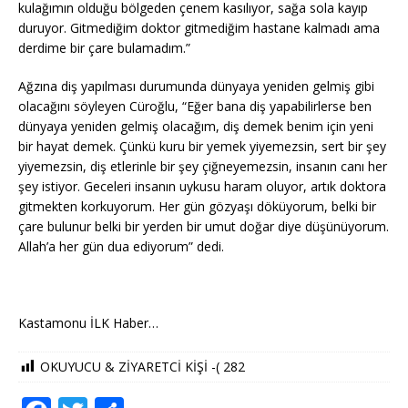
kulağımın olduğu bölgeden çenem kasılıyor, sağa sola kayıp
duruyor. Gitmediğim doktor gitmediğim hastane kalmadı ama
derdime bir çare bulamadım.”
Ağzına diş yapılması durumunda dünyaya yeniden gelmiş gibi
olacağını söyleyen Cüroğlu, “Eğer bana diş yapabilirlerse ben
dünyaya yeniden gelmiş olacağım, diş demek benim için yeni
bir hayat demek. Çünkü kuru bir yemek yiyemezsin, sert bir şey
yiyemezsin, diş etlerinle bir şey çiğneyemezsin, insanın canı her
şey istiyor. Geceleri insanın uykusu haram oluyor, artık doktora
gitmekten korkuyorum. Her gün gözyaşı döküyorum, belki bir
çare bulunur belki bir yerden bir umut doğar diye düşünüyorum.
Allah’a her gün dua ediyorum” dedi.
Kastamonu İLK Haber…
OKUYUCU & ZİYARETCİ KİŞİ -(
282