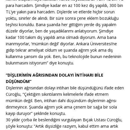
para harcadım. Şimdiye kadar en az 100 kez diş yapıldı, 300 bin
TL’ye yakın para harcadım. Dişlerde ve etlerde hiçbir sorun
yoktu, sinirler de alındı. Bir süre sonra çene eklem bozukluğu
teşhisi konuldu. Bana şuanda her gittiğim yerde diş yapalım
düzelir diyorlar, ben de yaşadıklarımı anlatıyorum. Şimdiye
kadar 100 takım diş yapıldı ama olmadı diyorum. Ama bana
inanmıyorlar, ‘mümkün değil’ diyorlar. Ankara Üniversitesi’ne
gidip tekrar ameliyat oldum ve şuanda ağrım yok ama diş
kullanma şansım da yok. Ben, bu teknolojide bunun nedeninin
bulunmasını istiyorum” diye konuştu.
“DİŞLERİMİN AĞRISINDAN DOLAYI İNTİHARI BİLE
DÜŞÜNDÜM”
Dişlerinin ağrısından dolayı intiharı bile düşündüğünü ifade eden
Cüroğlu, “Çektiğim sıkıntılarımı kelimelerle ifade etmem
mümkün değil. Ben, intiharı dahi düşündüm dişlerimin ağrısı
dinmeyince. Şuanda ağrım yok ama çenem bir sağa bir sola
kayıp duruyor” şeklinde konuştu.
30 yıldır çorba ile beslendiğini vurgulayan Bıçak Ustası Cüroğlu,
şöyle konuştu: “Artık dişsizliğe razıyım, kabul ettim ama artık