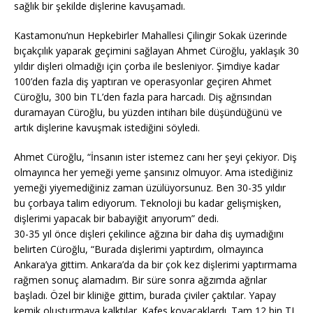
sağlık bir şekilde dişlerine kavuşamadı.
Kastamonu’nun Hepkebirler Mahallesi Çilingir Sokak üzerinde
bıçakçılık yaparak geçimini sağlayan Ahmet Cüroğlu, yaklaşık 30
yıldır dişleri olmadığı için çorba ile besleniyor. Şimdiye kadar
100’den fazla diş yaptıran ve operasyonlar geçiren Ahmet
Cüroğlu, 300 bin TL’den fazla para harcadı. Diş ağrısından
duramayan Cüroğlu, bu yüzden intiharı bile düşündüğünü ve
artık dişlerine kavuşmak istediğini söyledi.
Ahmet Cüroğlu, “İnsanın ister istemez canı her şeyi çekiyor. Diş
olmayınca her yemeği yeme şansınız olmuyor. Ama istediğiniz
yemeği yiyemediğiniz zaman üzülüyorsunuz. Ben 30-35 yıldır
bu çorbaya talim ediyorum. Teknoloji bu kadar gelişmişken,
dişlerimi yapacak bir babayiğit arıyorum” dedi.
30-35 yıl önce dişleri çekilince ağzına bir daha diş uymadığını
belirten Cüroğlu, “Burada dişlerimi yaptırdım, olmayınca
Ankara’ya gittim. Ankara’da da bir çok kez dişlerimi yaptırmama
rağmen sonuç alamadım. Bir süre sonra ağzımda ağrılar
başladı. Özel bir kliniğe gittim, burada çiviler çaktılar. Yapay
kemik oluşturmaya kalktılar. Kafes koyacaklardı. Tam 12 bin TL