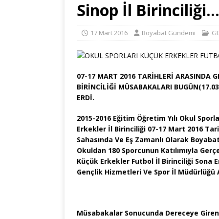
Sinop İl Birinciliği
17 Mart 2016
Boyabat Gündemi
G
07-17 MART 2016 TARİHLERİ ARASINDA G
BİRİNCİLİĞİ MÜSABAKALARI BUGÜN(17.0
ERDİ.
2015-2016 Eğitim Öğretim Yılı Okul Sporl
Erkekler İl Birinciliği 07-17 Mart 2016 Ta
Sahasında Ve Eş Zamanlı Olarak Boyabat
Okuldan 180 Sporcunun Katılımıyla Gerçek
Küçük Erkekler Futbol İl Birinciliği Son
Gençlik Hizmetleri Ve Spor İl Müdürlüğü 
Müsabakalar Sonucunda Dereceye Giren Sp