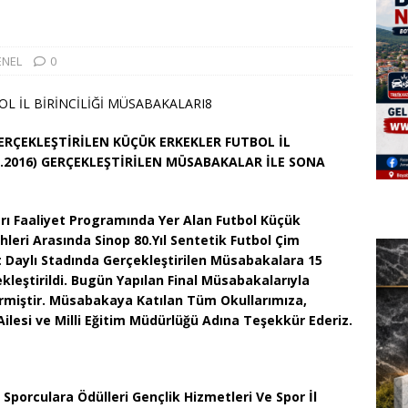
…
ENEL
0
ERÇEKLEŞTİRİLEN KÜÇÜK ERKEKLER FUTBOL İL
3.2016) GERÇEKLEŞTİRİLEN MÜSABAKALAR İLE SONA
arı Faaliyet Programında Yer Alan Futbol Küçük
rihleri Arasında Sinop 80.Yıl Sentetik Futbol Çim
 Daylı Stadında Gerçekleştirilen Müsabakalara 15
leştirildi. Bugün Yapılan Final Müsabakalarıyla
a Ermiştir. Müsabakaya Katılan Tüm Okullarımıza,
Ailesi ve Milli Eğitim Müdürlüğü Adına Teşekkür Ederiz.
orculara Ödülleri Gençlik Hizmetleri Ve Spor İl