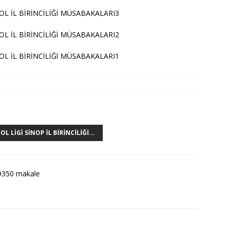
 LIGI SINOP İL BIRINCILIĞI...
9350 makale