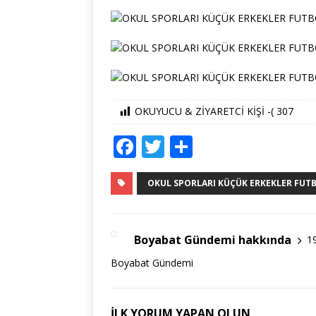
OKUYUCU & ZİYARETCİ KİŞİ -(
307
F
T
S
a
w
h
c
it
ar
OKUL SPORLARI KÜÇÜK ERKEKLER FUTBOL
e
te
e
b
r
Boyabat Gündemi hakkında
1
o
Boyabat Gündemi
o
k
İLK YORUM YAPAN OLUN