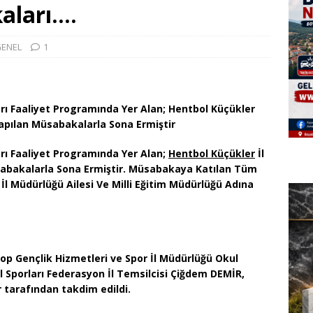
kaları….
ENEL
1
arı Faaliyet Programında Yer Alan;
Hentbol Küçükler
Yapılan Müsabakalarla Sona Ermiştir
arı Faaliyet Programında Yer Alan;
Hentbol Küçükler
İl
üsabakalarla Sona Ermiştir. Müsabakaya Katılan Tüm
 İl Müdürlüğü Ailesi Ve Milli Eğitim Müdürlüğü Adına
nop Gençlik Hizmetleri ve Spor İl Müdürlüğü Okul
Sporları Federasyon İl Temsilcisi Çiğdem DEMİR,
 tarafından takdim edildi.