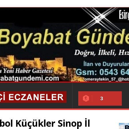
3
bol Küçükler Sinop İl