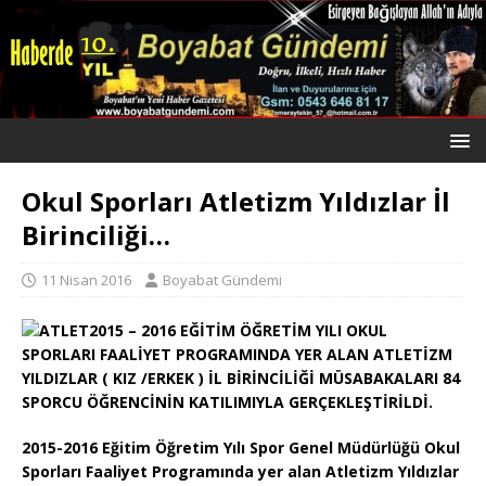
Okul Sporları Atletizm Yıldızlar İl
Birinciliği…
11 Nisan 2016
Boyabat Gündemi
2015 – 2016 EĞİTİM ÖĞRETİM YILI OKUL
SPORLARI FAALİYET PROGRAMINDA YER ALAN ATLETİZM
YILDIZLAR ( KIZ /ERKEK ) İL BİRİNCİLİĞİ MÜSABAKALARI 84
SPORCU ÖĞRENCİNİN KATILIMIYLA GERÇEKLEŞTİRİLDİ.
2015-2016 Eğitim Öğretim Yılı Spor Genel Müdürlüğü Okul
Sporları Faaliyet Programında yer alan Atletizm Yıldızlar