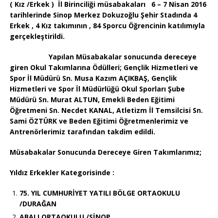
( Kız /Erkek ) İl Birinciliği müsabakaları 6 – 7 Nisan 2016
tarihlerinde Sinop Merkez Dokuzoğlu Şehir Stadında 4
Erkek , 4 Kız takımının , 84 Sporcu Öğrencinin katılımıyla
gerçekleştirildi.
Yapılan Müsabakalar sonucunda dereceye
giren Okul Takımlarına Ödülleri; Gençlik Hizmetleri ve
Spor İl Müdürü Sn. Musa Kazım AÇIKBAŞ, Gençlik
Hizmetleri ve Spor İl Müdürlüğü Okul Sporları Şube
Müdürü Sn. Murat ALTUN, Emekli Beden Eğitimi
Öğretmeni Sn. Necdet KANAL, Atletizm İl Temsilcisi Sn.
Sami ÖZTÜRK ve Beden Eğitimi Öğretmenlerimiz ve
Antrenörlerimiz tarafından takdim edildi.
Müsabakalar Sonucunda Dereceye Giren Takımlarımız;
Yıldız Erkekler Kategorisinde :
75. YIL CUMHURİYET YATILI BÖLGE ORTAOKULU
/DURAĞAN
ABALI ORTAOKULU /SİNOP