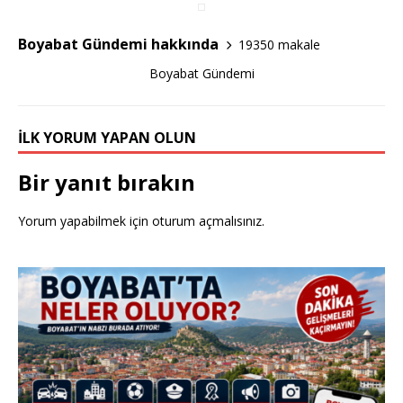
b
r
o
Boyabat Gündemi hakkında
19350 makale
o
Boyabat Gündemi
k
İLK YORUM YAPAN OLUN
Bir yanıt bırakın
Yorum yapabilmek için
oturum açmalısınız
.