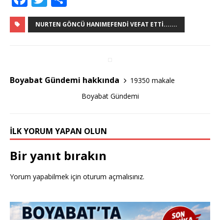
a
w
h
c
it
ar
NURTEN GÖNCÜ HANIMEFENDI VEFAT ETTI.......
e
te
e
b
r
o
Boyabat Gündemi hakkında
19350 makale
o
Boyabat Gündemi
k
İLK YORUM YAPAN OLUN
Bir yanıt bırakın
Yorum yapabilmek için
oturum açmalısınız
.