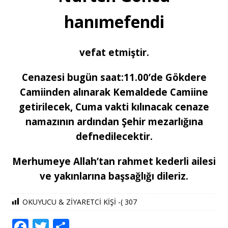
hanımefendi
vefat etmiştir.
Cenazesi bugün saat:11.00’d
e Gökdere
Camiinden alınarak Kemaldede Camiine
getirilecek, Cuma vakti kılınacak cenaze
namazının ardından Şehir mezarlığına
defnedilecektir.
Merhumeye Allah’tan rahmet kederli ailesi
ve yakınlarına başsağlığı dileriz.
OKUYUCU & ZİYARETCİ KİŞİ -(
307
F
T
S