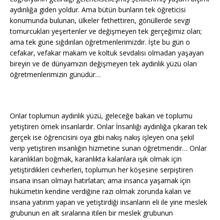
aydınlığa giden yoldur. Ama bütün bunların tek öğreticisi
konumunda bulunan, ülkeler fethettiren, gönüllerde sevgi
tomurcukları yeşertenler ve değişmeyen tek gerçeğimiz olan;
ama tek güne sığdırılan öğretmenlerimizdir. İşte bu gün o
cefakar, vefakar makam ve koltuk sevdalısı olmadan yaşayan
bireyin ve de dünyamızın değişmeyen tek aydınlık yüzü olan
öğretmenlerimizin günüdür…
Onlar toplumun aydınlık yüzü, geleceğe bakan ve toplumu
yetiştiren örnek insanlardır. Onlar İnsanlığı aydınlığa çıkaran tek
gerçek ise öğrencisini oya gibi nakış nakış işleyen ona şekil
verip yetiştiren insanlığın hizmetine sunan öğretmendir… Onlar
karanlıkları boğmak, karanlıkta kalanlara ışık olmak için
yetiştirdikleri cevherleri, toplumun her köşesine serpiştiren
insana insan olmayı hatırlatan; ama insanca yaşamak için
hükümetin kendine verdiğine razı olmak zorunda kalan ve
insana yatırım yapan ve yetiştirdiği insanların eli ile yine meslek
grubunun en alt sıralarına itilen bir meslek grubunun