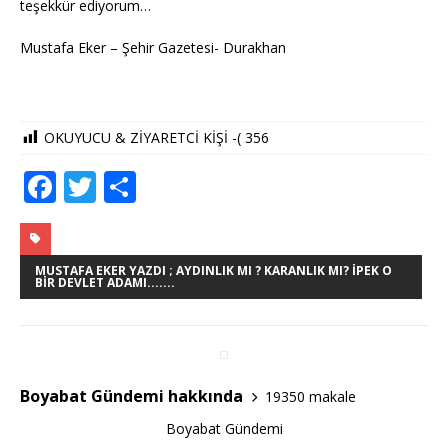
teşekkür ediyorum…
Mustafa Eker – Şehir Gazetesi- Durakhan
OKUYUCU & ZİYARETCİ KİŞİ -(
356
F
T
S
a
w
h
c
it
ar
e
te
e
MUSTAFA EKER YAZDI ; AYDINLIK MI ? KARANLIK MI? İPEK O
BIR DEVLET ADAMI.......
b
r
o
o
Boyabat Gündemi hakkında
19350 makale
k
Boyabat Gündemi