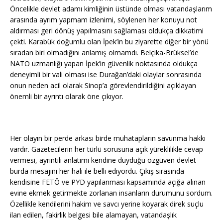
Öncelikle devlet adamı kimliğinin üstünde olması vatandaşlarım
arasında ayrım yapmam izlenimi, söylenen her konuyu not
aldırması geri dönüş yapılmasını sağlaması oldukça dikkatimi
çekti. Karabük doğumlu olan İpek’in bu ziyarette diğer bir yönü
sıradan biri olmadığını anlamış olmamdı. Belçika-Brüksel’de
NATO uzmanlığı yapan İpek’in güvenlik noktasında oldukça
deneyimli bir vali olması ise Durağan’daki olaylar sonrasında
onun neden acil olarak Sinop’a görevlendirildiğini açıklayan
önemli bir ayrıntı olarak öne çıkıyor.
Her olayın bir perde arkası birde muhatapların savunma hakkı
vardır. Gazetecilerin her türlü sorusuna açık yüreklilikle cevap
vermesi, ayrıntılı anlatımı kendine duyduğu özgüven devlet
burda mesajını her hali ile belli ediyordu. Çıkış sırasında
kendisine FETÖ ve PYD yapılanması kapsamında açığa alınan
evine ekmek getirmekte zorlanan insanların durumunu sordum.
Özellikle kendilerini hakim ve savcı yerine koyarak direk suçlu
ilan edilen, fakirlik belgesi bile alamayan, vatandaşlık