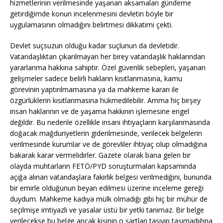
hizmetlerinin verilmesinde yaşanan aksamaları gündeme
getirdiğimde konun incelenmesini devletin böyle bir
uygulamasının olmadığını belirtmesi dikkatimi çekti.
Devlet suçsuzun olduğu kadar suçlunun da devletidir.
Vatandaşlıktan çıkarılmayan her birey vatandaşlık haklarından
yararlanma hakkına sahiptir. Özel güvenlik sebepleri, yaşanan
gelişmeler sadece belirli hakların kısıtlanmasına, kamu
görevinin yaptırılmamasına ya da mahkeme kararı ile
özgürlüklerin kısıtlanmasına hükmedilebilir. Amma hiç birşey
insan haklarının ve de yaşama hakkının işlemesine engel
değildir. Bu nedenle özellikle insani ihtiyaçların karşılanmasında
doğacak mağduriyetlerin giderilmesinde, verilecek belgelerin
verilmesinde kurumlar ve de görevliler ihtiyaç olup olmadığına
bakarak karar vermelidirler. Gazete olarak bana gelen bir
olayda muhtarların FETÖ/PYD soruşturmaları kapsamında
açığa alınan vatandaşlara fakirlik belgesi verilmediğini, bununda
bir emirle olduğunun beyan edilmesi üzerine inceleme gereği
duydum. Mahkeme kadıya mülk olmadığı gibi hiç bir mühür de
seçilmişe imtiyazli ve yasalar üstü bir yetki tanımaz. Bir belge
verilecekse bu belge ancak kişinin o şartları taşıyıp taşımadığına