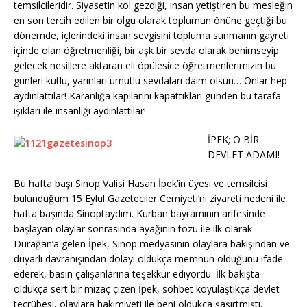
temsilcileridir. Siyasetin kol gezdiği, insan yetiştiren bu mesleğin
en son tercih edilen bir olgu olarak toplumun önüne geçtiği bu
dönemde, içlerindeki insan sevgisini topluma sunmanın gayreti
içinde olan öğretmenliği, bir aşk bir sevda olarak benimseyip
gelecek nesillere aktaran eli öpülesice öğretmenlerimizin bu
günleri kutlu, yarınları umutlu sevdaları daim olsun… Onlar hep
aydınlattılar! Karanlığa kapılarını kapattıkları günden bu tarafa
ışıkları ile insanlığı aydınlattılar!
İPEK; O BİR
DEVLET ADAMI!
Bu hafta başı Sinop Valisi Hasan İpek’in üyesi ve temsilcisi
bulunduğum 15 Eylül Gazeteciler Cemiyeti’ni ziyareti nedeni ile
hafta başında Sinoptaydım. Kurban bayramının arifesinde
başlayan olaylar sonrasında ayağının tozu ile ilk olarak
Durağan’a gelen İpek, Sinop medyasının olaylara bakışından ve
duyarlı davranışından dolayı oldukça memnun olduğunu ifade
ederek, basın çalışanlarına teşekkür ediyordu. İlk bakışta
oldukça sert bir mizaç çizen İpek, sohbet koyulaştıkça devlet
tecrübesi, olaylara hakimiyeti ile beni oldukça şaşırtmıştı.