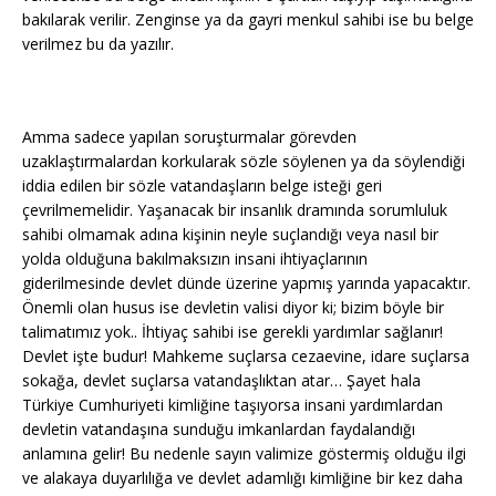
bakılarak verilir. Zenginse ya da gayri menkul sahibi ise bu belge
verilmez bu da yazılır.
Amma sadece yapılan soruşturmalar görevden
uzaklaştırmalardan korkularak sözle söylenen ya da söylendiği
iddia edilen bir sözle vatandaşların belge isteği geri
çevrilmemelidir. Yaşanacak bir insanlık dramında sorumluluk
sahibi olmamak adına kişinin neyle suçlandığı veya nasıl bir
yolda olduğuna bakılmaksızın insani ihtiyaçlarının
giderilmesinde devlet dünde üzerine yapmış yarında yapacaktır.
Önemli olan husus ise devletin valisi diyor ki; bizim böyle bir
talimatımız yok.. İhtiyaç sahibi ise gerekli yardımlar sağlanır!
Devlet işte budur! Mahkeme suçlarsa cezaevine, idare suçlarsa
sokağa, devlet suçlarsa vatandaşlıktan atar… Şayet hala
Türkiye Cumhuriyeti kimliğine taşıyorsa insani yardımlardan
devletin vatandaşına sunduğu imkanlardan faydalandığı
anlamına gelir! Bu nedenle sayın valimize göstermiş olduğu ilgi
ve alakaya duyarlılığa ve devlet adamlığı kimliğine bir kez daha