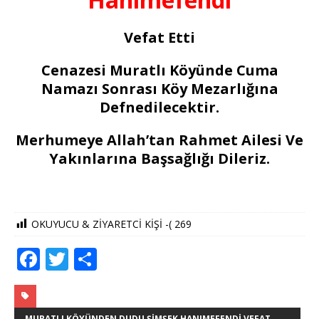
Vefat Etti
Cenazesi Muratlı Köyünde Cuma
Namazı Sonrası Köy Mezarlığına
Defnedilecektir.
Merhumeye Allah’tan Rahmet Ailesi Ve
Yakınlarına Başsağlığı Dileriz.
OKUYUCU & ZİYARETCİ KİŞİ -(
269
F
T
S
a
w
h
c
it
ar
MURATLI KÖYÜNDEN DUDU ŞIMŞEK HANIMEFENDI VEFAT