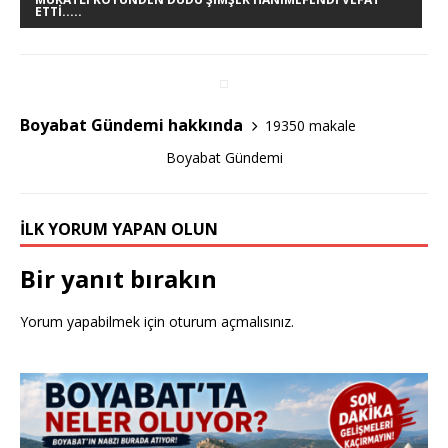
e
te
e
ETTI.....
b
r
o
o
Boyabat Gündemi hakkında
19350 makale
k
Boyabat Gündemi
İLK YORUM YAPAN OLUN
Bir yanıt bırakın
Yorum yapabilmek için
oturum açmalısınız
.