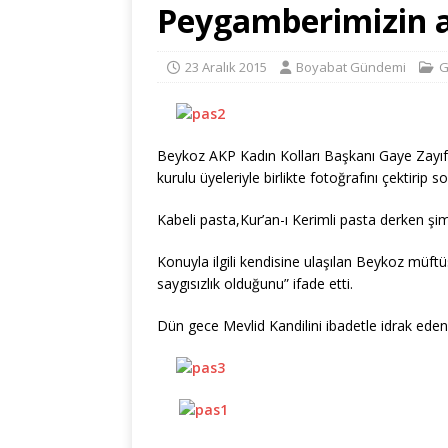
Peygamberimizin a
23 Aralık 2015
Boyabat Gündemi
G
Beykoz AKP Kadın Kolları Başkanı Gaye Zayıf
kurulu üyeleriyle birlikte fotoğrafını çektirip
Kabeli pasta,Kur’an-ı Kerimli pasta derken şi
Konuyla ilgili kendisine ulaşılan Beykoz müft
saygısızlık olduğunu” ifa
de etti.
Dün gece Mevlid Kandilini ibadetle idrak eden 