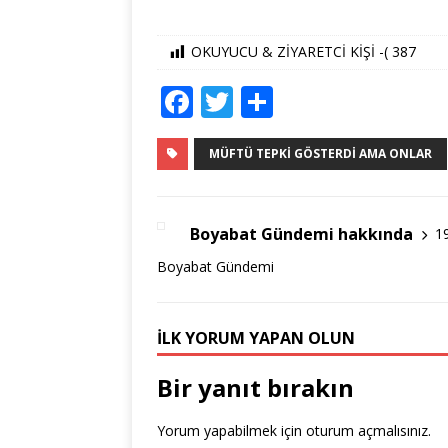
OKUYUCU & ZİYARETCİ KİŞİ -(
387
F
T
S
a
w
h
c
it
ar
MÜFTÜ TEPKI GÖSTERDI AMA ONLAR
e
te
e
b
r
Boyabat Gündemi hakkında
1
o
Boyabat Gündemi
o
k
İLK YORUM YAPAN OLUN
Bir yanıt bırakın
Yorum yapabilmek için
oturum açmalısınız
.