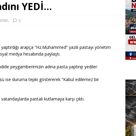
dını YEDİ…
ENEL
0
 yaptırdığı arapça “Hz.Muhammed” yazılı pastayı yönetim
 sosyal medya hesabında paylaştı.
mdide peygamberimizin adına pasta yaptırıp yediler.
üsü ise duruma tepki göstererek “Kabul edilemez bir
vatandaşlarda pastalı kutlamaya karşı çıktı.