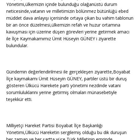
Yönetimi,ülkemizin içinde bulunduğu olağanüstü durum
neticesinde,vatanın ve milletimizin bölünmez bütünlüğü ebed
müddet dava anlayışı içerisinde ortaya çıkan bu vahim tablonun
bir an önce düzelmesi,ülkemizin refah ve huzur ortamına
kavuşması için üzerine düşen görevleri yerine getirmek amacı
ile İlçe Kaymakamımız Ümit Hüseyin GÜNEY i ziyarette
bulundular.
Gündemin değerlendirilmesi ile gerçekleşen ziyarette,Boyabat
İlçe kaymakamı Ümit Hüseyin GÜNEY, partiler üstü bir duruş
gösteren Ülkücü Harekete parti yönetimi nezdinde vatani
sorumluluklarını yerine getirmiş olmaları münasebetiyle
teşekkür etti.
Milliyetçi Hareket Partisi Boyabat İlçe Başkanlığı
Yönetimi,Ülkücü Hareketin sergilemiş olduğu bu dik duruşun
her zaman ve her şartta yüce Türk Milletinin emrinde