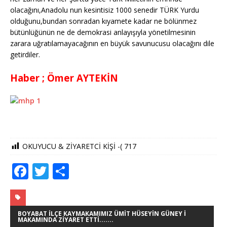
olacağını,Anadolu nun kesintisiz 1000 senedir TÜRK Yurdu
olduğunu,bundan sonradan kıyamete kadar ne bölünmez
bütünlüğünün ne de demokrasi anlayışıyla yönetilmesinin
zarara uğratılamayacağının en büyük savunucusu olacağını dile
getirdiler.
Haber ; Ömer AYTEKİN
OKUYUCU & ZİYARETCİ KİŞİ -(
717
F
T
S
a
w
h
c
it
ar
e
te
e
BOYABAT İLÇE KAYMAKAMIMIZ ÜMIT HÜSEYIN GÜNEY İ
MAKAMINDA ZIYARET ETTI.......