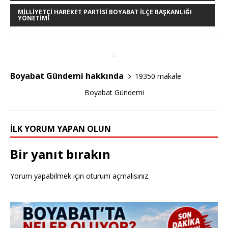
b
r
MILLIYETÇI HAREKET PARTISI BOYABAT İLÇE BAŞKANLIĞI
YÖNETIMI
o
o
k
Boyabat Gündemi hakkında
19350 makale
Boyabat Gündemi
İLK YORUM YAPAN OLUN
Bir yanıt bırakın
Yorum yapabilmek için
oturum açmalısınız
.