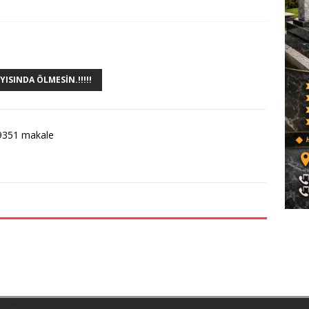
YISINDA ÖLMESIN.!!!!!
9351 makale