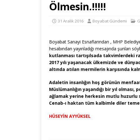
Ölmesin.!!!!!
31 Aralık 2016
Boyabat Gündemi
G
Boyabat Sanayi Esnaflarından , MHP Belediye
hesabından yayınladığı mesajında şunları söy
kutlanması tartışılsada takvimlerdeki r
2017 yılı yaşanacak ülkemizde ve dünyada
altında atılan mermilerin karşısında kal
Adaletin insanlığın hoş görünün menfaat
Müslümanlığın yaşandığı bir yıl olması, 
ağlamak yerine herkesin mutlu huzurlu sa
Cenab-ı haktan tüm kalbimle diler teme
HÜSEYİN AYYÜKSEL