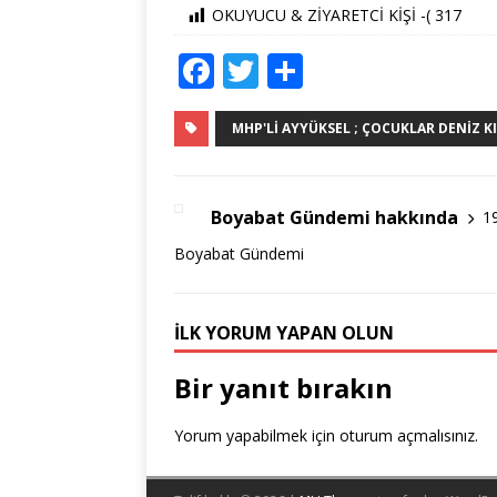
OKUYUCU & ZİYARETCİ KİŞİ -(
317
F
T
S
a
w
h
c
it
ar
MHP'Lİ AYYÜKSEL ; ÇOCUKLAR DENIZ KI
e
te
e
b
r
Boyabat Gündemi hakkında
1
o
Boyabat Gündemi
o
k
İLK YORUM YAPAN OLUN
Bir yanıt bırakın
Yorum yapabilmek için
oturum açmalısınız
.