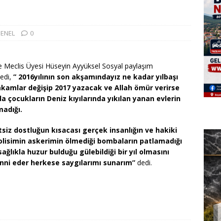
ENEL
0
 Meclis Üyesi Hüseyin Ayyüksel Sosyal paylaşım
ledi,
” 2016yılının son akşamındayız ne kadar yılbaşı
akamlar değişip 2017 yazacak ve Allah ömür verirse
 çocukların Deniz kıyılarında yıkılan yanan evlerin
madığı.
siz dostluğun kısacası gerçek insanlığın ve hakiki
polisimin askerimin ölmediği bombaların patlamadığı
ğlıkla huzur bulduğu gülebildiği bir yıl olmasını
nni eder herkese saygılarımı sunarım”
dedi.