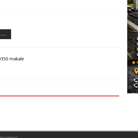
...
9350 makale
ess teması