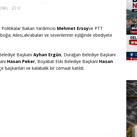
ENEL
0
l Politikalar Bakan Yardımcısı
Mehmet Ersoy
ve PTT
zboğa; Ailesi,akrabaları ve sevenlerinin eşliğinde ebediyete
 Belediye Başkanı
Ayhan Ergün
, Durağan Belediye Başkanı
kanı
Hasan Peker
, Boyabat Eski Belediye Başkanı
Hasan
ilçe başkanları ve kalabalık bir cemaat katıldı.