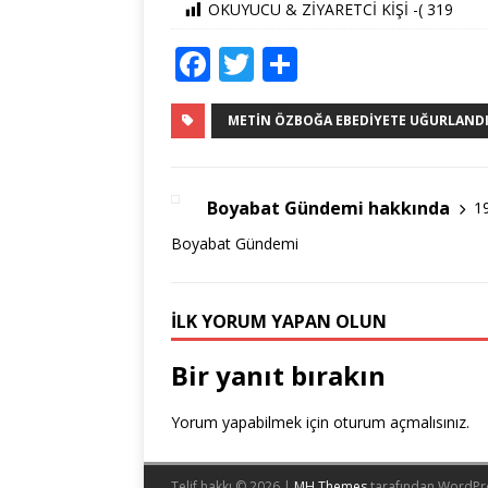
OKUYUCU & ZİYARETCİ KİŞİ -(
319
F
T
S
a
w
h
c
it
ar
METIN ÖZBOĞA EBEDIYETE UĞURLANDI..
e
te
e
b
r
Boyabat Gündemi hakkında
1
o
Boyabat Gündemi
o
k
İLK YORUM YAPAN OLUN
Bir yanıt bırakın
Yorum yapabilmek için
oturum açmalısınız
.
Telif hakkı © 2026 |
MH Themes
tarafından WordPr