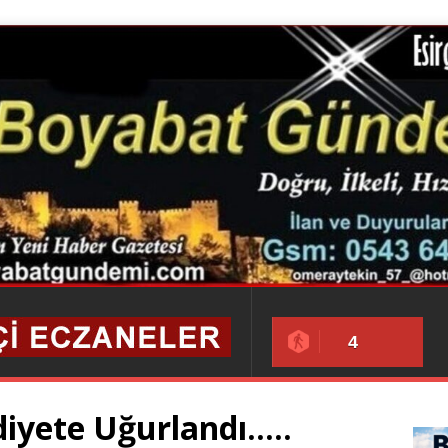
4
iyete Uğurlandı…..