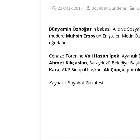
23 Ocak 2017
Boyabat Gündemi
G
Bünyamin Özboğa
‘nın babası, Aile ve Sosya
müdürü
Muhsin Ersoy
‘un Enişteleri Metin Ö
uğurlandı.
Cenaze Törenine
Vali Hasan İpek
, Ayancık
Ahmet Kılıçaslan
, Saraydüzü Belediye Baş
Kara
, AKP Sinop il başkanı
Ali Çöpçü
, parti 
Kaynak : Boyabat Gazatesi