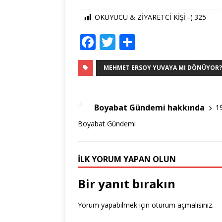
OKUYUCU & ZİYARETCİ KİŞİ -(
325
F
T
S
a
w
h
c
it
ar
MEHMET ERSOY YUVAYA MI DÖNÜYOR?.
e
te
e
b
r
Boyabat Gündemi hakkında
1
o
Boyabat Gündemi
o
k
İLK YORUM YAPAN OLUN
Bir yanıt bırakın
Yorum yapabilmek için
oturum açmalısınız
.