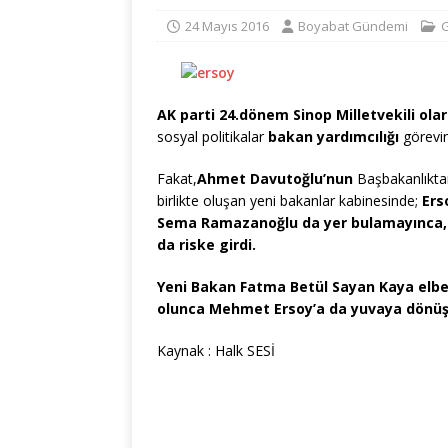
24 Mayıs 2016
Boyabat Gündemi
AK parti 24.dönem Sinop Milletvekili ol
sosyal politikalar
bakan yardımcılığı
görevine
Fakat,
Ahmet Davutoğlu’nun
Başbakanlıkta
birlikte oluşan yeni bakanlar kabinesinde;
Ers
Sema Ramazanoğlu da yer bulamayınca,
da riske girdi.
Yeni Bakan Fatma Betül Sayan Kaya elbet
olunca Mehmet Ersoy’a da yuvaya dönüş
Kaynak : Halk SESİ