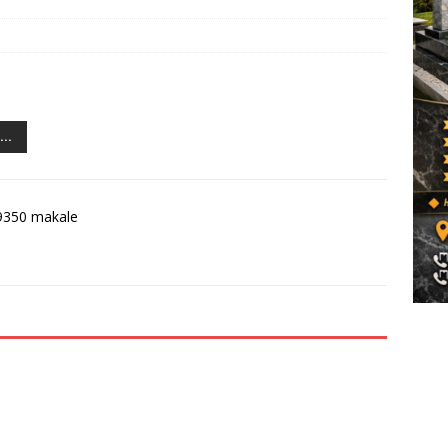
..
9350 makale