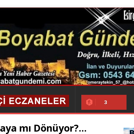
3
aya mı Dönüyor?…