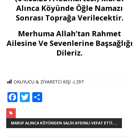
Alınca Köyünde Öğle Namazı
Sonrası Toprağa Verilecektir.
Merhuma Allah’tan Rahmet
Ailesine Ve Sevenlerine Başsağlığı
Dileriz.
OKUYUCU & ZİYARETCİ KİŞİ -(
297
F
T
S
a
w
h
c
it
ar
e
te
e
MARUF ALINCA KÖYÜNDEN SALIH AYDINLI VEFAT ETTI....
b
r