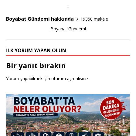
o
o
Boyabat Gündemi hakkında
19350 makale
k
Boyabat Gündemi
İLK YORUM YAPAN OLUN
Bir yanıt bırakın
Yorum yapabilmek için
oturum açmalısınız
.