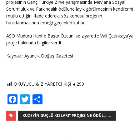
projesinin Genç Türkiye Zirve yarışmasında Mevlana Sosyal
Sorumluluk ve Farkındalık ödülüne layık görülmesinin kendilerini
mutlu ettiğini ifade ederek, söz konusu projenin
hazırlanmasında emeği geçenleri kutladı.
ASO Müdürü Hanife Başar Özcan ise ziyarette Vali Çetinkaya’ya
proje hakkında bilgiler verdi.
Kaynak : Ayancık Doğuş Gazetesi
OKUYUCU & ZİYARETCİ KİŞİ -(
299
F
T
S
a
w
h
c
it
ar
KUZEYIN GÜÇLÜ KIZLARI” PROJESINE ÖDÜL......
e
te
e
b
r