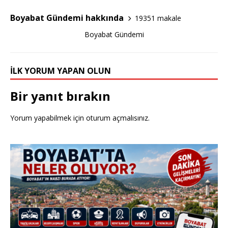
o
Boyabat Gündemi hakkında
19351 makale
o
Boyabat Gündemi
k
İLK YORUM YAPAN OLUN
Bir yanıt bırakın
Yorum yapabilmek için
oturum açmalısınız
.