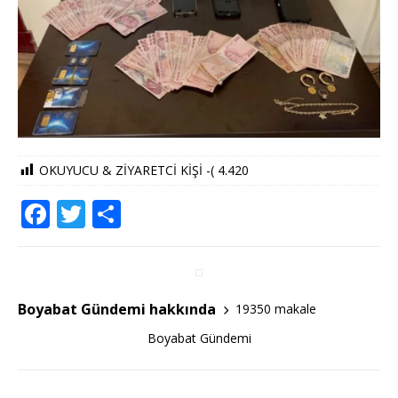
OKUYUCU & ZİYARETCİ KİŞİ -(
4.420
F
T
S
a
w
h
c
it
ar
e
te
e
Boyabat Gündemi hakkında
19350 makale
b
r
Boyabat Gündemi
o
o