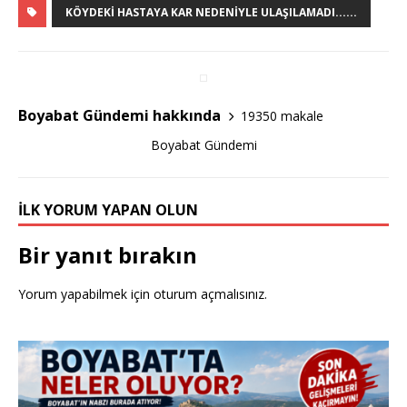
c
it
ar
KÖYDEKI HASTAYA KAR NEDENIYLE ULAŞILAMADI......
e
te
e
b
r
o
Boyabat Gündemi hakkında
19350 makale
o
Boyabat Gündemi
k
İLK YORUM YAPAN OLUN
Bir yanıt bırakın
Yorum yapabilmek için
oturum açmalısınız
.