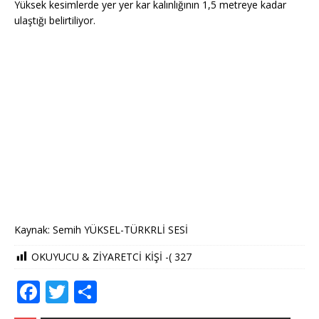
Yüksek kesimlerde yer yer kar kalınlığının 1,5 metreye kadar
ulaştığı belirtiliyor.
Kaynak: Semih YÜKSEL-TÜRKRLİ SESİ
OKUYUCU & ZİYARETCİ KİŞİ -(
327
F
T
S
a
w
h