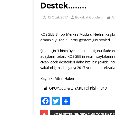
Destek……..
15 Ocak 2017
Boyabat Gündemi
G
KOSGEB Sinop Merkez Müdürü Nedim Kaşıkırık, 
oranının yüzde 50 artış gösterdiğini söyledi.
Şu an için 3 binin üyeleri bulunduğunu ifade e
adaylarımızdan, KOSGEB’in resmi sayfalarını mu
çıkabilecek destekleri daha hızlı bir şekilde in
yakaladığımız başarıyı 2017 yılında da tekrarl
Kaynak : Vitrin Haber
OKUYUCU & ZİYARETCİ KİŞİ -(
313
F
T
S
a
w
h
KOSGEB’TEN SINOP’A 2 MILYONLUK DESTE