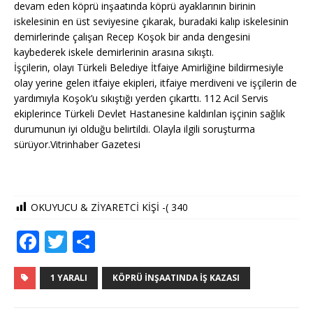
devam eden köprü inşaatında köprü ayaklarının birinin
iskelesinin en üst seviyesine çıkarak, buradaki kalıp iskelesinin
demirlerinde çalışan Recep Koşok bir anda dengesini
kaybederek iskele demirlerinin arasına sıkıştı.
İşçilerin, olayı Türkeli Belediye İtfaiye Amirliğine bildirmesiyle
olay yerine gelen itfaiye ekipleri, itfaiye merdiveni ve işçilerin de
yardımıyla Koşok’u sıkıştığı yerden çıkarttı. 112 Acil Servis
ekiplerince Türkeli Devlet Hastanesine kaldırılan işçinin sağlık
durumunun iyi olduğu belirtildi. Olayla ilgili soruşturma
sürüyor.Vitrinhaber Gazetesi
OKUYUCU & ZİYARETCİ KİŞİ -(
340
F
T
S
a
w
h
c
it
ar
1 YARALI
KÖPRÜ İNŞAATINDA İŞ KAZASI
e
te
e