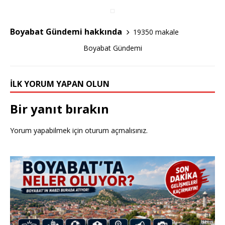
b
r
o
Boyabat Gündemi hakkında
19350 makale
o
Boyabat Gündemi
k
İLK YORUM YAPAN OLUN
Bir yanıt bırakın
Yorum yapabilmek için
oturum açmalısınız
.