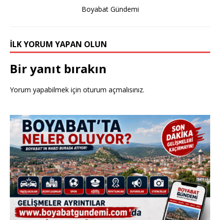
b
r
Boyabat Gündemi
o
o
İLK YORUM YAPAN OLUN
k
Bir yanıt bırakın
Yorum yapabilmek için
oturum açmalısınız
.