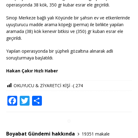
operasyonda 38 kök, 350 gr kubar esrar ele geçirildi.
Sinop Merkeze bağlı yalı Köyünde bir şahsın ev ve etkenlerinde
uyuşturucu madde arama köpeği (perma) ile birlikte yapılan
aramada (38) kök kenevir bitkisi ve (350) gr kuban esrar ele
geçirildi.
Yapılan operasyonda bir şüpheli gözaltına alınarak adli
soruşturmaya başlatıldı.
Hakan Çakır Hızlı Haber
OKUYUCU & ZİYARETCİ KİŞİ -(
274
F
T
S
a
w
h
c
it
ar
e
te
e
Boyabat Gündemi hakkında
19351 makale