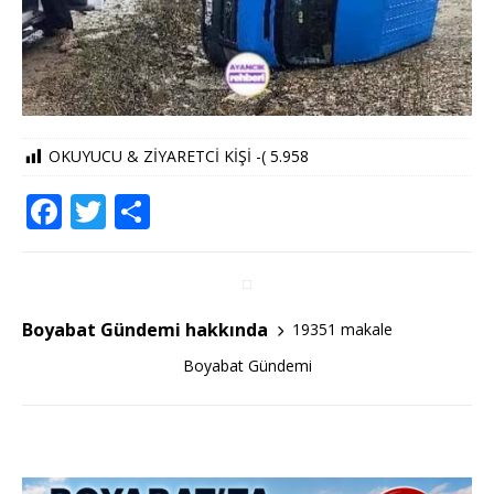
OKUYUCU & ZİYARETCİ KİŞİ -(
5.958
F
T
S
a
w
h
c
it
ar
e
te
e
Boyabat Gündemi hakkında
19351 makale
b
r
Boyabat Gündemi
o
o
k