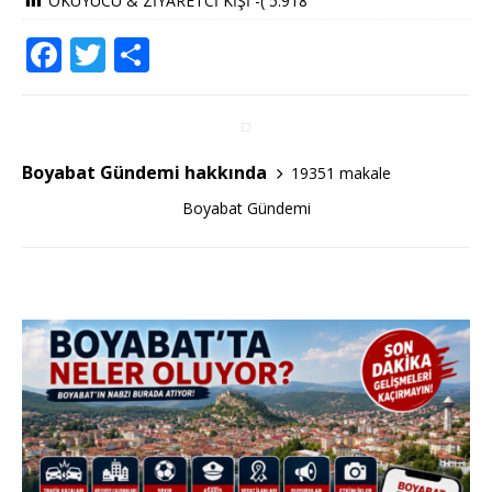
OKUYUCU & ZİYARETCİ KİŞİ -(
5.918
F
T
S
a
w
h
c
it
ar
e
te
e
Boyabat Gündemi hakkında
19351 makale
b
r
Boyabat Gündemi
o
o
k