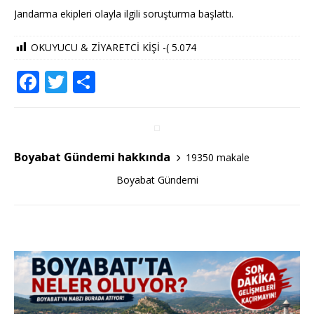
Jandarma ekipleri olayla ilgili soruşturma başlattı.
OKUYUCU & ZİYARETCİ KİŞİ -(
5.074
F
T
S
a
w
h
c
it
ar
e
te
e
Boyabat Gündemi hakkında
19350 makale
b
r
Boyabat Gündemi
o
o
k