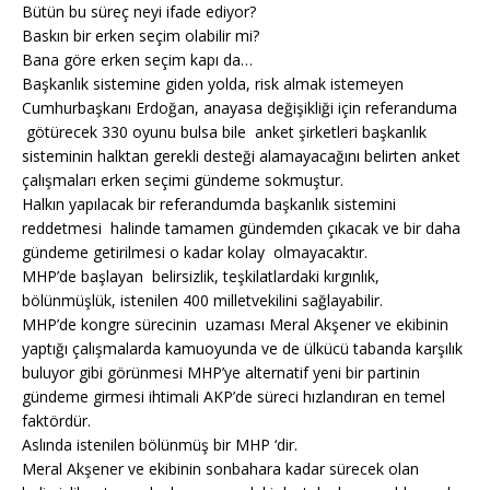
Bütün bu süreç neyi ifade ediyor?
Baskın bir erken seçim olabilir mi?
Bana göre erken seçim kapı da…
Başkanlık sistemine giden yolda, risk almak istemeyen
Cumhurbaşkanı Erdoğan, anayasa değişikliği için referanduma
götürecek 330 oyunu bulsa bile anket şirketleri başkanlık
sisteminin halktan gerekli desteği alamayacağını belirten anket
çalışmaları erken seçimi gündeme sokmuştur.
Halkın yapılacak bir referandumda başkanlık sistemini
reddetmesi halinde tamamen gündemden çıkacak ve bir daha
gündeme getirilmesi o kadar kolay olmayacaktır.
MHP’de başlayan belirsizlik, teşkilatlardaki kırgınlık,
bölünmüşlük, istenilen 400 milletvekilini sağlayabilir.
MHP’de kongre sürecinin uzaması Meral Akşener ve ekibinin
yaptığı çalışmalarda kamuoyunda ve de ülkücü tabanda karşılık
buluyor gibi görünmesi MHP’ye alternatif yeni bir partinin
gündeme girmesi ihtimali AKP’de süreci hızlandıran en temel
faktördür.
Aslında istenilen bölünmüş bir MHP ‘dir.
Meral Akşener ve ekibinin sonbahara kadar sürecek olan