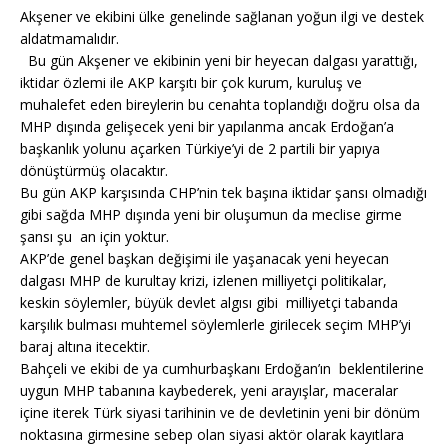
Akşener ve ekibini ülke genelinde sağlanan yoğun ilgi ve destek
aldatmamalıdır.
Bu gün Akşener ve ekibinin yeni bir heyecan dalgası yarattığı,
iktidar özlemi ile AKP karşıtı bir çok kurum, kuruluş ve
muhalefet eden bireylerin bu cenahta toplandığı doğru olsa da
MHP dışında gelişecek yeni bir yapılanma ancak Erdoğan’a
başkanlık yolunu açarken Türkiye’yi de 2 partili bir yapıya
dönüştürmüş olacaktır.
Bu gün AKP karşısında CHP’nin tek başına iktidar şansı olmadığı
gibi sağda MHP dışında yeni bir oluşumun da meclise girme
şansı şu an için yoktur.
AKP’de genel başkan değişimi ile yaşanacak yeni heyecan
dalgası MHP de kurultay krizi, izlenen milliyetçi politikalar,
keskin söylemler, büyük devlet algısı gibi milliyetçi tabanda
karşılık bulması muhtemel söylemlerle girilecek seçim MHP’yi
baraj altına itecektir.
Bahçeli ve ekibi de ya cumhurbaşkanı Erdoğan’ın beklentilerine
uygun MHP tabanına kaybederek, yeni arayışlar, maceralar
içine iterek Türk siyasi tarihinin ve de devletinin yeni bir dönüm
noktasına girmesine sebep olan siyasi aktör olarak kayıtlara