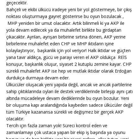
geçecektir.
Bahçeli ve ekibi ülkücü iradeye yeni bir yol göstermeye, bir çıkış
noktası oluşturmaya gayret gösterirse bu oyun bozulacak ,
MHP yeniden bir umut olacaktır. Artık bilinmeli ki ya AKP ile
yola devam edilecek ya da muhalefet birlikte bu girdaptan
çıkacaktır. Ayrılan, ayrışan birbirine sırtına dönen, AKP yerine
birbirlerine muhalefet eden CHP ve MHP iktidarın işine
kolaylaştırıyor, başkanlık için yol veriyor! Halk iktidar ve güçten
yana tavır aldıkça, gücü ve parayı veren el AKP oldukça REİS
konuşur, başkanlık oluşur, siyaset 2 kutuplu zemine kayar. CHP
sürekli muhalefet AKP ise hep ve mutlak iktidar olarak Erdoğan
durdukça durmaya devam eder.
Ülkücüler oluşacak yeni yapıda değil, ancak ve ancak partilerine
sahip çıktıklarında oyları ile destek verdiklerinde birleşip aynı çatı
altında mücadeleye devam dediklerinde bu oyun bozulur. Yeni
bir oluşuma kapı aralandığında kaybeden sadece ülkücüler değil
tüm Türkiye kazanansa sürekli ve değişmez bir gerçek AKP
olacaktır.
Tercih için fazla zaman yok! Süreci kontrol eden ve
zamanlamayı çok ustaca yapan bir ekip iş başında ya oyunu