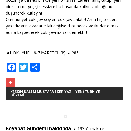
bozun ya da hep birlikte yeni bir siyasi zafere alkış tutup, yeni
bir sisteme geçişi sessizce bu başarıda katkınız olduğunu
düşünerek kutlayın!
Cumhuriyet çok şey söyler, çok şey anlatır! Ama hiç bir ders
yaşadıklarınız kadar etkili değilse düşünecek ve iktidar olmak
adına kaybedecek çok şeyiniz var demektir!
OKUYUCU & ZİYARETCİ KİŞİ -(
285
F
T
S
a
w
h
c
it
ar
e
te
e
KESKIN KALEM MUSTAFA EKER YAZI ; YENI TÜRKIYE
DÜZENI.....
b
r
o
o
Boyabat Gündemi hakkında
19351 makale