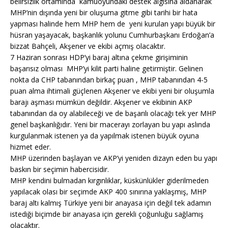
belirsizlik ortamında kamuoyundaki destek algısına aldanarak
MHP’nin dışında yeni bir oluşuma gitme gibi tarihi bir hata
yapması halinde hem MHP hem de yeni kurulan yapı büyük bir
hüsran yaşayacak, başkanlık yolunu Cumhurbaşkanı Erdoğan’a
bizzat Bahçeli, Akşener ve ekibi açmış olacaktır.
7 Haziran sonrası HDP’yi baraj altına çekme girişiminin
başarısız olması MHP’yi kilit parti haline getirmiştir. Gelinen
nokta da CHP tabanından birkaç puan , MHP tabanından 4-5
puan alma ihtimali güçlenen Akşener ve ekibi yeni bir oluşumla
barajı aşması mümkün değildir. Akşener ve ekibinin AKP
tabanından da oy alabileceği ve de başarılı olacağı tek yer MHP
genel başkanlığıdır. Yeni bir macerayı zorlayan bu yapı aslında
kurgulanmak istenen ya da yapılmak istenen büyük oyuna
hizmet eder.
MHP üzerinden başlayan ve AKP’yi yeniden dizayn eden bu yapı
baskın bir seçimin habercisidir.
MHP kendini bulmadan kırgınlıklar, küskünlükler giderilmeden
yapılacak olası bir seçimde AKP 400 sınırına yaklaşmış, MHP
baraj altı kalmış Türkiye yeni bir anayasa için değil tek adamın
istediği biçimde bir anayasa için gerekli çoğunluğu sağlamış
olacaktır.