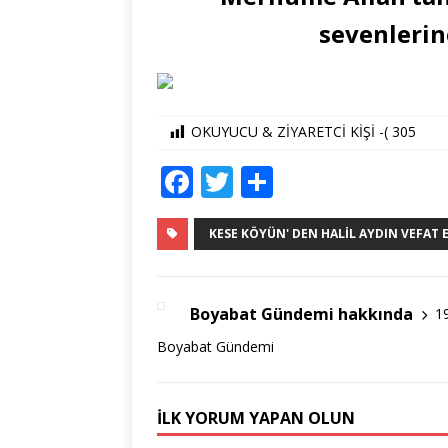
sevenlerine
OKUYUCU & ZİYARETCİ KİŞİ -(
305
F
T
S
a
w
h
c
it
ar
KESE KÖYÜN' DEN HALIL AYDIN VEFAT E
e
te
e
b
r
Boyabat Gündemi hakkında
1
o
Boyabat Gündemi
o
k
İLK YORUM YAPAN OLUN