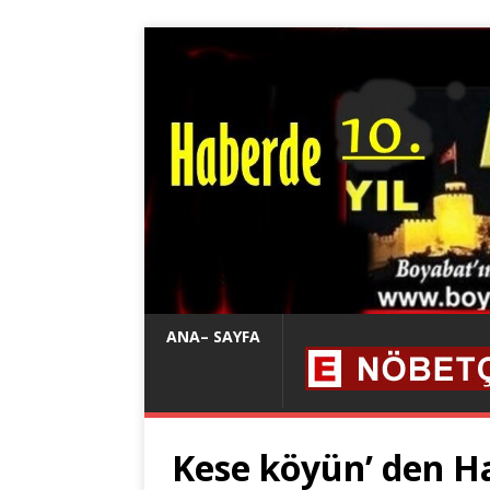
ANA– SAYFA
Kese köyün’ den Ha