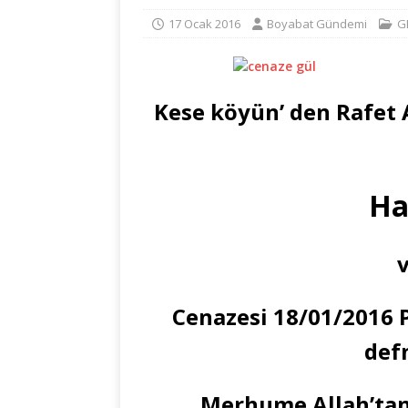
17 Ocak 2016
Boyabat Gündemi
G
Kese köyün’ den Rafet
Ha
v
Cenazesi 18/01/2016 
def
Merhume Allah’tan 