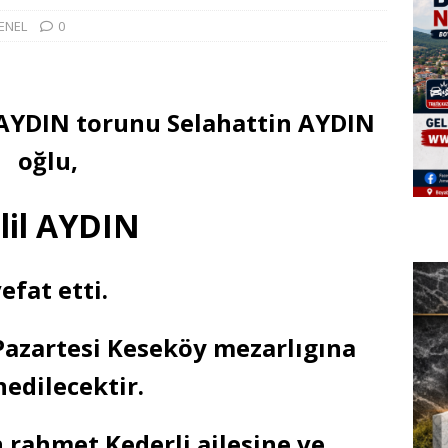
ENEL
0
 AYDIN torunu Selahattin AYDIN
oğlu,
lil AYDIN
efat etti.
Pazartesi Keseköy mezarlıgına
nedilecektir.
rahmet Kederli ailesine ve