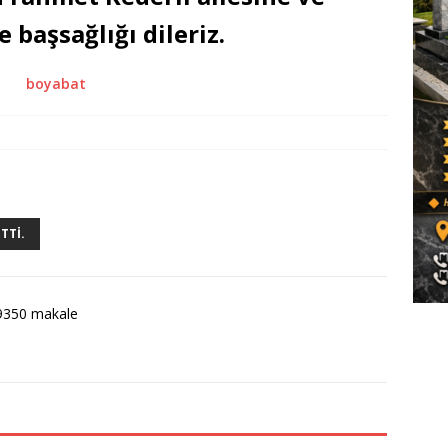
 başsağlığı dileriz.
TTI.
9350 makale