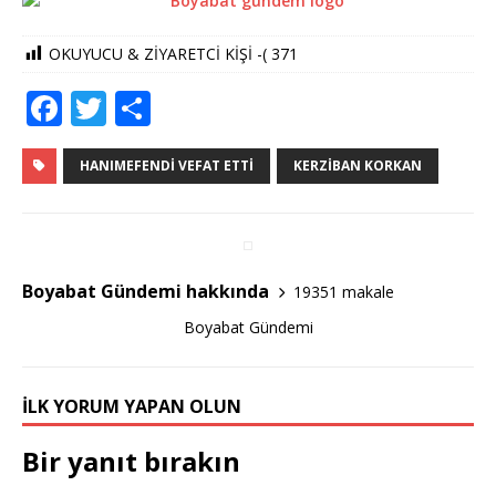
OKUYUCU & ZİYARETCİ KİŞİ -(
371
F
T
S
a
w
h
c
it
ar
HANIMEFENDI VEFAT ETTI
KERZIBAN KORKAN
e
te
e
b
r
o
Boyabat Gündemi hakkında
19351 makale
o
Boyabat Gündemi
k
İLK YORUM YAPAN OLUN
Bir yanıt bırakın