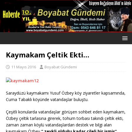
Kaymakam Çeltik Ekti…
11 Mayıs 2016
Boyabat Gündemi
Saraydüzü kaymakamı Yusuf Özbey köy ziyaretler kapsamında,
Cuma Tabaklı köyünde vatandaşlar buluştu.
Çeşitli konularda vatandaşlar görüşen sohbet eden kaymakam,
Özbey çeltik tarlasına girerek, tohum torbası takındı çeltik ekti,
zaman zaman köylü vatandaşlardan destek ve bilgi alan
kaymakam Özbey
“ zevkli olduğu kadar çileli bir işmiş”