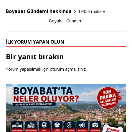
b
r
o
Boyabat Gündemi hakkında
19350 makale
o
Boyabat Gündemi
k
İLK YORUM YAPAN OLUN
Bir yanıt bırakın
Yorum yapabilmek için
oturum açmalısınız
.