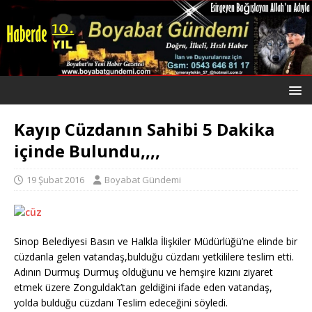
Kayıp Cüzdanın Sahibi 5 Dakika
içinde Bulundu,,,,
19 Şubat 2016
Boyabat Gündemi
Sinop Belediyesi Basın ve Halkla İlişkiler Müdürlüğü’ne elinde bir
cüzdanla gelen vatandaş,bulduğu cüzdanı yetkililere teslim etti.
Adının Durmuş Durmuş olduğunu ve hemşire kızını ziyaret
etmek üzere Zonguldak’tan geldiğini ifade eden vatandaş,
yolda bulduğu cüzdanı Teslim edeceğini söyledi.