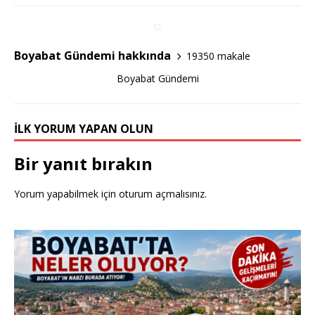
e
te
e
b
r
o
Boyabat Gündemi hakkında
19350 makale
o
Boyabat Gündemi
k
İLK YORUM YAPAN OLUN
Bir yanıt bırakın
Yorum yapabilmek için
oturum açmalısınız
.