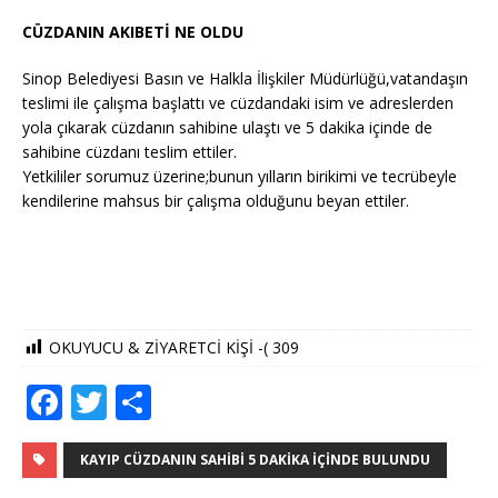
CÜZDANIN AKIBETİ NE OLDU
Sinop Belediyesi Basın ve Halkla İlişkiler Müdürlüğü,vatandaşın
teslimi ile çalışma başlattı ve cüzdandaki isim ve adreslerden
yola çıka
rak cüzdanın sahibine ulaştı ve 5 dakika içinde de
sahibine cüzdanı teslim ettiler.
Yetkililer sorumuz üzerine;bunun yılların birikimi ve tecrübeyle
kendilerine mahsus bir çalışma olduğunu beyan ettiler.
OKUYUCU & ZİYARETCİ KİŞİ -(
309
F
T
S
a
w
h
c
it
ar
KAYIP CÜZDANIN SAHIBI 5 DAKIKA IÇINDE BULUNDU