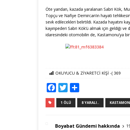
Öte yandan, kazada yaralanan Sabri Kök, Mu
Topçu ve Nafiye Demircan’ın hayati tehlikesinin
sevk edilecekleri belirtildi. Kazada hayatını
kayınpederi Sabri Kök’ü almak için geldiği ve
idaresindeki otomobilin de, Kastamonu’ya bir 
OKUYUCU & ZİYARETCİ KİŞİ -(
369
F
T
S
a
w
h
c
it
ar
1 ÖLÜ
8 YARALI..
KASTAMONU
e
te
e
b
r
Boyabat Gündemi hakkında
1