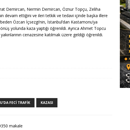
rat Demircan, Nermin Demircan, Öznur Topçu, Zeliha
 devam ettiğini ve ileri tetkik ve tedavi içinde başka illere
 kaybeden Özcan İçsezgi’nin, İstanbul’dan Kastamonu’ya
 dönüş yolunda kaza yaptığı öğrenildi. Ayrıca Ahmet Topcu
yakınlarının cenazesine katılmak üzere geldiği öğrenildi.
'DA FECI TRAFIK
KAZASI
9350 makale