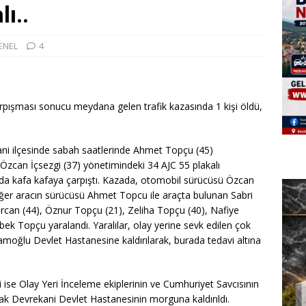
ı..
ENEL
4
rpışması sonucu meydana gelen trafik kazasında 1 kişi öldü,
ani ilçesinde sabah saatlerinde Ahmet Topçu (45)
Özcan İçsezgi (37) yönetimindeki 34 AJC 55 plakalı
ada kafa kafaya çarpıştı. Kazada, otomobil sürücüsü Özcan
iğer aracın sürücüsü Ahmet Topcu ile araçta bulunan Sabri
can (44), Öznur Topçu (21), Zeliha Topçu (40), Nafiye
bek Topçu yaralandı. Yaralılar, olay yerine sevk edilen çok
moğlu Devlet Hastanesine kaldırılarak, burada tedavi altına
ise Olay Yeri İnceleme ekiplerinin ve Cumhuriyet Savcısının
k Devrekani Devlet Hastanesinin morguna kaldırıldı.