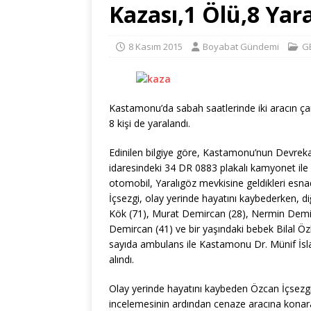
Kazası,1 Ölü,8 Yaral
8 Kasım 2015
Boyabat Gündemi
G
Kastamonu’da sabah saatlerinde iki aracın ça
8 kişi de yaralandı.
Edinilen bilgiye göre, Kastamonu’nun Devrek
idaresindeki 34 DR 0883 plakalı kamyonet ile 
otomobil, Yaralıgöz mevkisine geldikleri esn
İçsezgi, olay yerind
e hayatını kaybederken, d
Kök (71), Murat Demircan (28), Nermin Demir
Demircan (41) ve bir yaşındaki bebek Bilal Öz
sayıda ambulans ile Kastamonu Dr. Münif İsla
alındı.
Olay yerinde hayatını kaybeden Özcan İçsezgi 
incelemesinin ardından cenaze aracına konara