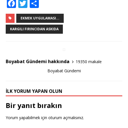
F
T
S
a
w
h
c
it
ar
EKMEK UYGULAMASI...
e
te
e
KARGILI FIRINCIDAN ASKIDA
b
r
o
o
Boyabat Gündemi hakkında
19350 makale
k
Boyabat Gündemi
İLK YORUM YAPAN OLUN
Bir yanıt bırakın
Yorum yapabilmek için
oturum açmalısınız
.