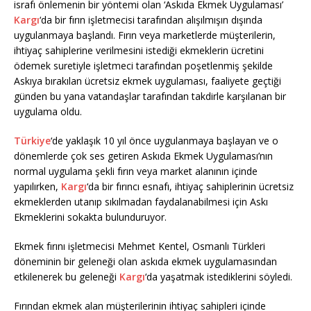
israfı önlemenin bir yöntemi olan ‘Askıda Ekmek Uygulaması’
Kargı
‘da bir fırın işletmecisi tarafından alışılmışın dışında
uygulanmaya başlandı. Fırın veya marketlerde müşterilerin,
ihtiyaç sahiplerine verilmesini istediği ekmeklerin ücretini
ödemek suretiyle işletmeci tarafından poşetlenmiş şekilde
Askıya bırakılan ücretsiz ekmek uygulaması, faaliyete geçtiği
günden bu yana vatandaşlar tarafından takdirle karşılanan bir
uygulama oldu.
Türkiye
‘de yaklaşık 10 yıl önce uygulanmaya başlayan ve o
dönemlerde çok ses getiren Askıda Ekmek Uygulaması’nın
normal uygulama şekli fırın veya market alanının içinde
yapılırken,
Kargı
‘da bir fırıncı esnafı, ihtiyaç sahiplerinin ücretsiz
ekmeklerden utanıp sıkılmadan faydalanabilmesi için Askı
Ekmeklerini sokakta bulunduruyor.
Ekmek fırını işletmecisi Mehmet Kentel, Osmanlı Türkleri
döneminin bir geleneği olan askıda ekmek uygulamasından
etkilenerek bu geleneği
Kargı
‘da yaşatmak istediklerini söyledi.
Fırından ekmek alan müşterilerinin ihtiyaç sahipleri içinde