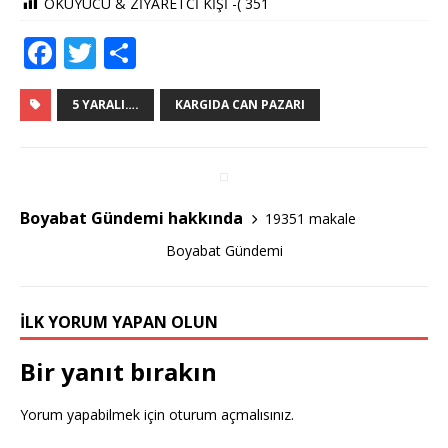
OKUYUCU & ZİYARETCİ KİŞİ -(
351
F
T
S
a
w
h
c
it
ar
5 YARALI….
KARGIDA CAN PAZARI
e
te
e
b
r
o
Boyabat Gündemi hakkında
19351 makale
o
Boyabat Gündemi
k
İLK YORUM YAPAN OLUN
Bir yanıt bırakın
Yorum yapabilmek için
oturum açmalısınız
.