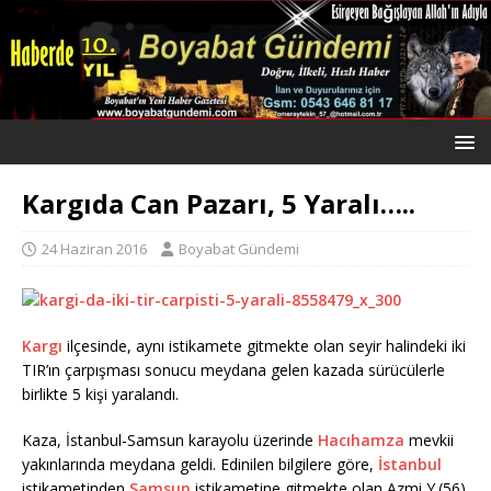
Kargıda Can Pazarı, 5 Yaralı…..
24 Haziran 2016
Boyabat Gündemi
Kargı
ilçesinde, aynı istikamete gitmekte olan seyir halindeki iki
TIR’ın çarpışması sonucu meydana gelen kazada sürücülerle
birlikte 5 kişi yaralandı.
Kaza, İstanbul-Samsun karayolu üzerinde
Hacıhamza
mevkii
yakınlarında meydana geldi. Edinilen bilgilere göre,
İstanbul
istikametinden
Samsun
istikametine gitmekte olan Azmi Y.(56)