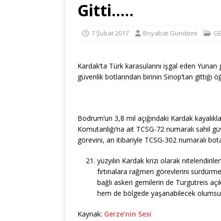
Gitti…..
7 Şubat 2017
Boyabat Gündemi
G
Kardak’ta Türk karasularını işgal eden Yunan 
güvenlik botlarından birinin Sinop’tan gittiği öğ
Bodrum’un 3,8 mil açığındaki Kardak kayalıkla
Komutanlığı’na ait TCSG-72 numaralı sahil gü
görevini, an itibariyle TCSG-302 numaralı bota 
yüzyılın Kardak krizi olarak nitelendiri
fırtınalara rağmen görevlerini sürdürmeye
bağlı askeri gemilerin de Turgutreis aç
hem de bölgede yaşanabilecek olumsuzlar
Kaynak:
Gerze’nin Sesi