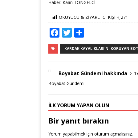
Haber: Kaan TÖNGELCİ
OKUYUCU & ZİYARETCİ KİŞİ -(
271
F
T
S
a
w
h
c
it
ar
KARDAK KAYALIKLARI'NI KORUYAN BOT S
e
te
e
b
r
Boyabat Gündemi hakkında
1
o
Boyabat Gündemi
o
k
İLK YORUM YAPAN OLUN
Bir yanıt bırakın
Yorum yapabilmek için
oturum açmalısınız
.