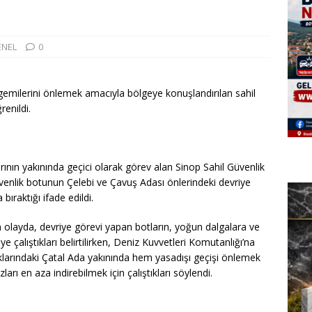
ENEL
0
gemilerini önlemek amacıyla bölgeye konuşlandırılan sahil
renildi.
rının yakınında geçici olarak görev alan Sinop Sahil Güvenlik
venlik botunun Çelebi ve Çavuş Adası önlerindeki devriye
bıraktığı ifade edildi.
len olayda, devriye görevi yapan botların, yoğun dalgalara ve
 çalıştıkları belirtilirken, Deniz Kuvvetleri Komutanlığı’na
ıklarındaki Çatal Ada yakınında hem yasadışı geçişi önlemek
ı en aza indirebilmek için çalıştıkları söylendi.