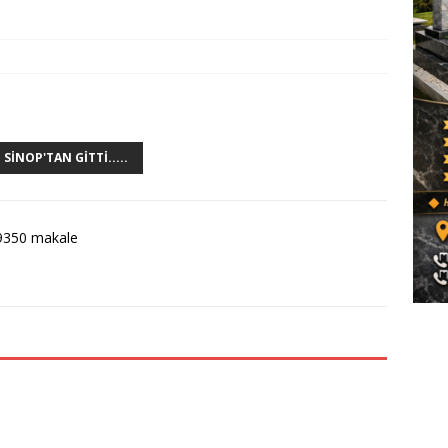
INOP'TAN GITTI.....
9350 makale