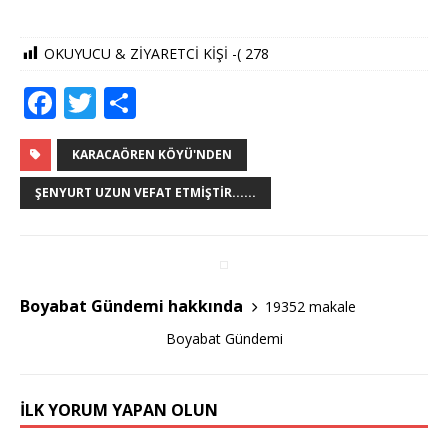
OKUYUCU & ZİYARETCİ KİŞİ -(
278
F
T
S
a
w
h
c
it
ar
KARACAÖREN KÖYÜ'NDEN
e
te
e
ŞENYURT UZUN VEFAT ETMIŞTIR......
b
r
o
o
Boyabat Gündemi hakkında
19352 makale
k
Boyabat Gündemi
İLK YORUM YAPAN OLUN