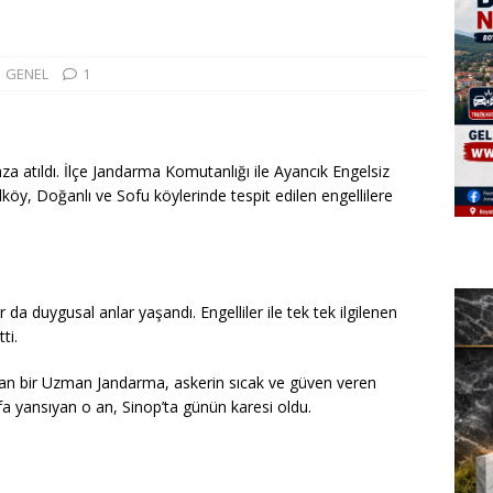
GENEL
1
a atıldı. İlçe Jandarma Komutanlığı ile Ayancık Engelsiz
öy, Doğanlı ve Sofu köylerinde tespit edilen engellilere
 da duygusal anlar yaşandı. Engelliler ile tek tek ilgilenen
ti.
şıyan bir Uzman Jandarma, askerin sıcak ve güven veren
a yansıyan o an, Sinop’ta günün karesi oldu.