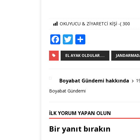
OKUYUCU & ZİYARETCİ KİŞİ -(
300
F
T
S
a
w
h
c
it
ar
EL AYAK OLDULAR....
JANDARMAD
e
te
e
b
r
Boyabat Gündemi hakkında
1
o
Boyabat Gündemi
o
k
İLK YORUM YAPAN OLUN
Bir yanıt bırakın