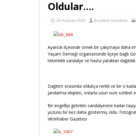
Oldular….
20 Haziran 2016
Boyabat Gündemi
Ayancık ilçesinde örnek bir çalışmaya daha imz
Yaşam Derneği organizesinde ilçeye bağlı Gölk
tekerlekli sandalye ve hasta yatakları dağıtıldı.
Dağıtım sırasında oldukça renkli ve bir o kadar
jandarma ekipleri, onlarla uzun süre sohbet et
Bir engelliyi getirilen sandalyesine kadar ta
yüzünü bir kez daha göstermiş oldu. Fotoğraf
Vitrinhaber Gazetesi