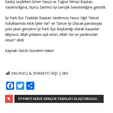
Saatçi seçilirken Ömer Yavuz ve Tuğrul Yılmaz Başkan
Yardımcılığına, Burcu Demirci İyi Gençlik Sekreterliğine getirildi.
İyi Parti İlçe Teşkilatı Başkan Yardımcısı Yavuz Yiğit “Gerze
Sokaklarında Artık İyiler Var” ve “Gerze İyi Olacak parolasıyla
yola çıkan gençlere İyi Parti İlçe Başkanlığı olarak başarılar
diliyoruz. Allah yollarını açık etsin, Allah Yar ve yardımcıları
olsun.” dedi.
Kaynak: Gerze Gündem Haber
OKUYUCU & ZİYARETCİ KİŞİ -(
283
F
T
S
a
w
h
c
it
ar
İYI PARTI GERZE GENÇLIK TEŞKILATI OLUŞTURULDU...
e
te
e