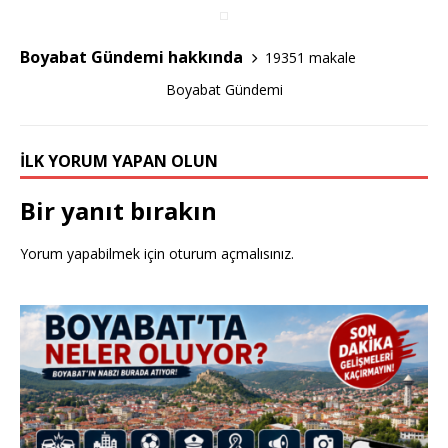
b
r
o
Boyabat Gündemi hakkında
19351 makale
o
Boyabat Gündemi
k
İLK YORUM YAPAN OLUN
Bir yanıt bırakın
Yorum yapabilmek için
oturum açmalısınız
.