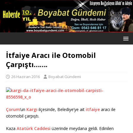
İtfaiye Aracı ile Otomobil
Çarpıştı…….
26 Haziran 2016
Boyabat Gündemi
Çorum
‘un
Kargı
ilçesinde, Belediye’ye ait
itfaiye
aracı ile
otomobil çarpıştı.
Kaza
Atatürk Caddesi
üzerinde meydana geldi. Edinilen