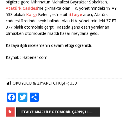
bilgilere göre Mihrihatun Mahallesi Bayraktar Sokak’tan,
Atatürk Caddesi
‘ne çıkmakta olan F.K. yönetimindeki 19 AY
533 plakalı
Kargı
Belediyesi’ne ait
itfaiye
aracı, Atatürk
caddesi üzerinde seyir halinde olan H.A. yönetimindeki 37 ET
377 plaklı otomobile çarptı. Kazada şans eseri yaralanan
olmazken otomobilde maddi hasar meydana geldi.
Kazaya ilgili incelemenin devam ettiği öğrenildi.
Kaynak : Haberler com.
OKUYUCU & ZİYARETCİ KİŞİ -(
333
F
T
S
a
w
h
c
it
ar
İTFAIYE ARACI ILE OTOMOBIL ÇARPIŞTI.......
e
te
e