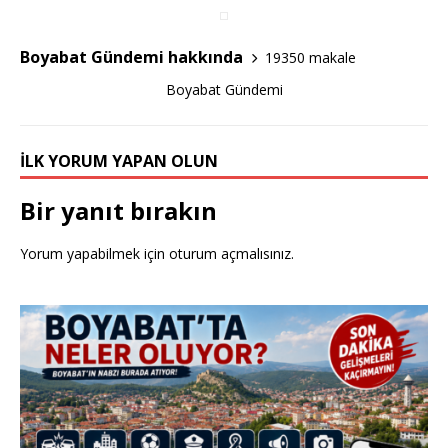
b
r
o
Boyabat Gündemi hakkında
19350 makale
o
Boyabat Gündemi
k
İLK YORUM YAPAN OLUN
Bir yanıt bırakın
Yorum yapabilmek için
oturum açmalısınız
.