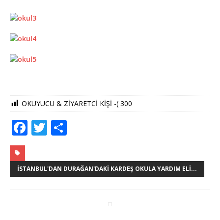
OKUYUCU & ZİYARETCİ KİŞİ -(
300
F
T
S
a
w
h
c
it
ar
e
te
e
İSTANBUL'DAN DURAĞAN'DAKI KARDEŞ OKULA YARDIM ELI...
b
r
o