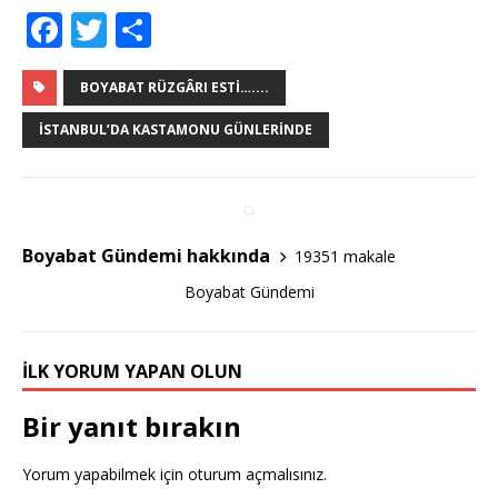
F
T
S
a
w
h
c
it
ar
BOYABAT RÜZGÂRI ESTI…....
e
te
e
İSTANBUL’DA KASTAMONU GÜNLERINDE
b
r
o
o
Boyabat Gündemi hakkında
19351 makale
k
Boyabat Gündemi
İLK YORUM YAPAN OLUN
Bir yanıt bırakın
Yorum yapabilmek için
oturum açmalısınız
.