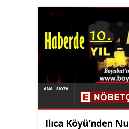
ANA– SAYFA
Ilıca Köyü’nden Nu