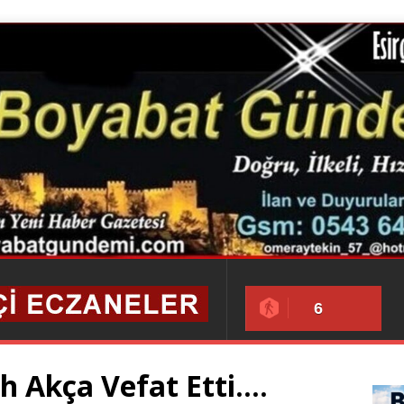
6
h Akça Vefat Etti….