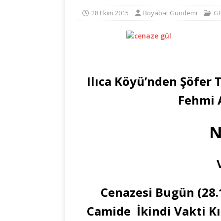
28 Ekim 2015
Boyabat Gündemi
G
Ilıca Köyü’nden Şöfer 
Fehmi 
N
Cenazesi Bugün (28.
Camide İkindi Vakti K