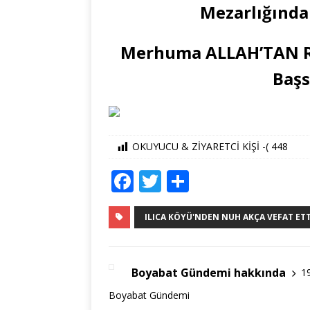
Mezarlığında 
Merhuma ALLAH’TAN Ra
Başs
OKUYUCU & ZİYARETCİ KİŞİ -(
448
F
T
S
a
w
h
c
it
ar
ILICA KÖYÜ'NDEN NUH AKÇA VEFAT ETT
e
te
e
b
r
Boyabat Gündemi hakkında
1
o
Boyabat Gündemi