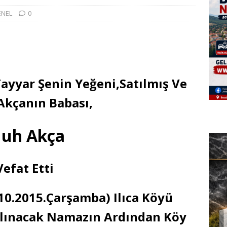
ENEL
0
Tayyar Şenin Yeğeni,Satılmış Ve
Akçanın Babası,
uh Akça
Vefat Etti
10.2015.Çarşamba) Ilıca Köyü
ılınacak Namazın Ardından Köy