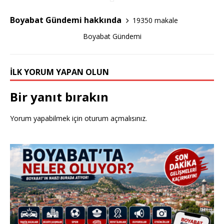
e
te
e
Boyabat Gündemi hakkında
19350 makale
b
r
Boyabat Gündemi
o
o
İLK YORUM YAPAN OLUN
k
Bir yanıt bırakın
Yorum yapabilmek için
oturum açmalısınız
.