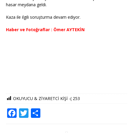
hasar meydana geldi.
Kaza ile ilgili soruşturma devam ediyor.
Haber ve Fotoğraflar : Ömer AYTEKİN
OKUYUCU & ZİYARETCİ KİŞİ -(
253
F
T
S
a
w
h
c
it
ar