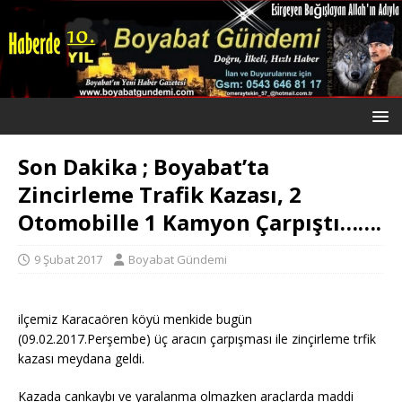
Son Dakika ; Boyabat’ta
Zincirleme Trafik Kazası, 2
Otomobille 1 Kamyon Çarpıştı…….
9 Şubat 2017
Boyabat Gündemi
ilçemiz Karacaören köyü menkide bugün
(09.02.2017.Perşembe) üç aracın çarpışması ile zinçirleme trfik
kazası meydana geldi.
Kazada cankaybı ve yaralanma olmazken araçlarda maddi