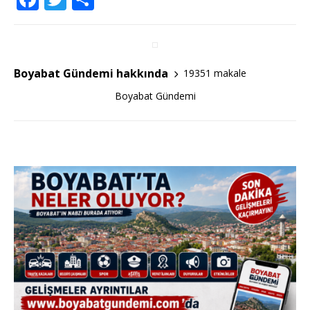
a
w
h
c
it
ar
e
te
e
Boyabat Gündemi hakkında
19351 makale
b
r
Boyabat Gündemi
o
o
k