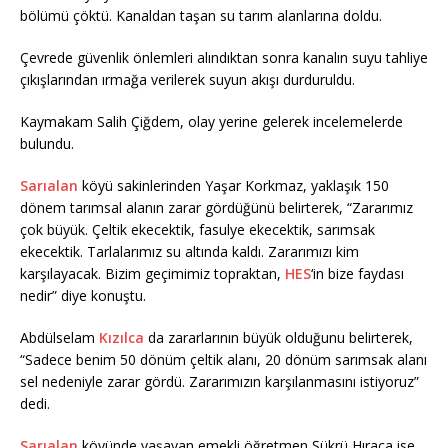
bölümü çöktü. Kanaldan taşan su tarım alanlarına doldu.
Çevrede güvenlik önlemleri alındıktan sonra kanalın suyu tahliye
çıkışlarından ırmağa verilerek suyun akışı durduruldu.
Kaymakam Salih Çiğdem, olay yerine gelerek incelemelerde
bulundu.
Sarıalan
köyü sakinlerinden Yaşar Korkmaz, yaklaşık 150
dönem tarımsal alanın zarar gördüğünü belirterek, “Zararımız
çok büyük. Çeltik ekecektik, fasulye ekecektik, sarımsak
ekecektik. Tarlalarımız su altında kaldı. Zararımızı kim
karşılayacak. Bizim geçimimiz topraktan,
HES
‘in bize faydası
nedir” diye konuştu.
Abdülselam
Kızılca
da zararlarının büyük olduğunu belirterek,
“Sadece benim 50 dönüm çeltik alanı, 20 dönüm sarımsak alanı
sel nedeniyle zarar gördü. Zararımızın karşılanmasını istiyoruz”
dedi.
Sarıalan
köyünde yaşayan emekli öğretmen Şükrü Hıraca ise