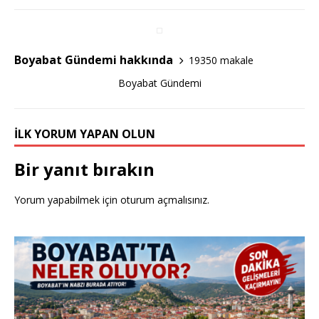
b
r
o
o
Boyabat Gündemi hakkında
19350 makale
k
Boyabat Gündemi
İLK YORUM YAPAN OLUN
Bir yanıt bırakın
Yorum yapabilmek için
oturum açmalısınız
.