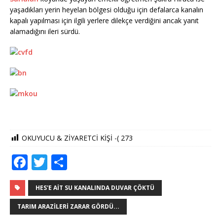
yaşadıkları yerin heyelan bölgesi olduğu için defalarca kanalın
kapalı yapılması için ilgili yerlere dilekçe verdiğini ancak yanıt
alamadığını ileri sürdü.
OKUYUCU & ZİYARETCİ KİŞİ -(
273
F
T
S
a
w
h
c
it
ar
HES'E AIT SU KANALINDA DUVAR ÇÖKTÜ
e
te
e
TARIM ARAZILERI ZARAR GÖRDÜ...