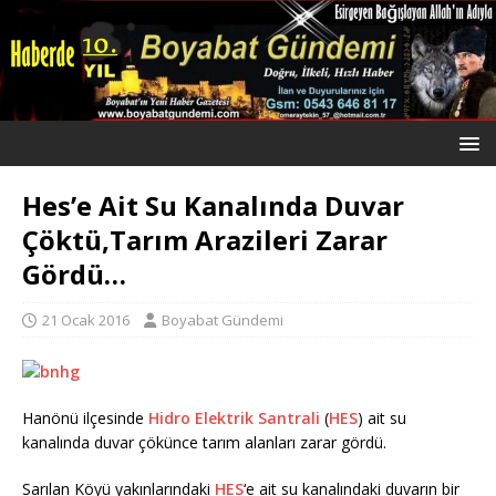
Hes’e Ait Su Kanalında Duvar
Çöktü,Tarım Arazileri Zarar
Gördü…
21 Ocak 2016
Boyabat Gündemi
Hanönü ilçesinde
Hidro Elektrik Santrali
(
HES
) ait su
kanalında duvar çökünce tarım alanları zarar gördü.
Sarılan Köyü yakınlarındaki
HES
‘e ait su kanalındaki duvarın bir