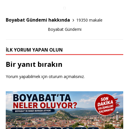
o
o
Boyabat Gündemi hakkında
19350 makale
k
Boyabat Gündemi
İLK YORUM YAPAN OLUN
Bir yanıt bırakın
Yorum yapabilmek için
oturum açmalısınız
.